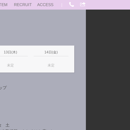
TEM
RECRUIT
ACCESS
｜
13日(木)
14日(金)
未定
未定
カップ
金 土