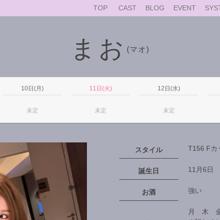
TOP
CAST
BLOG
EVENT
SYS
まお
(マオ)
10日(月)
11日(火)
12日(水)
未定
未定
未定
T156 F
スタイル
11月6日
誕生日
強い
お酒
月 木 