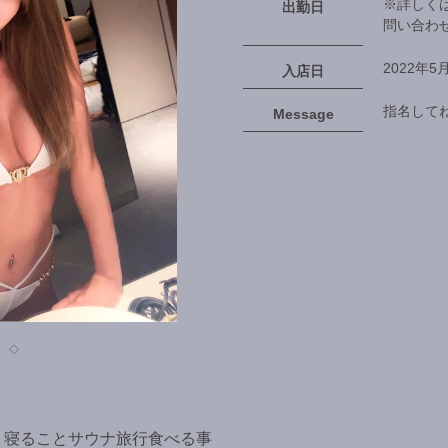
※詳しく
出勤日
問い合わ
2022年5
入店日
指名してね
Message
◇
寝ることサウナ旅行食べる事