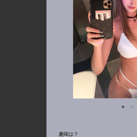
◆
◇
趣味は？